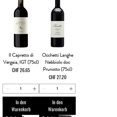
Il Capretto di
Occhetti Langhe
Vergaia, IGT (75cl)
Nebbiolo doc
Prunotto (75cl)
Preis
CHF 26.65
Preis
CHF 27.20
In den
In den
Warenkorb
Warenkorb