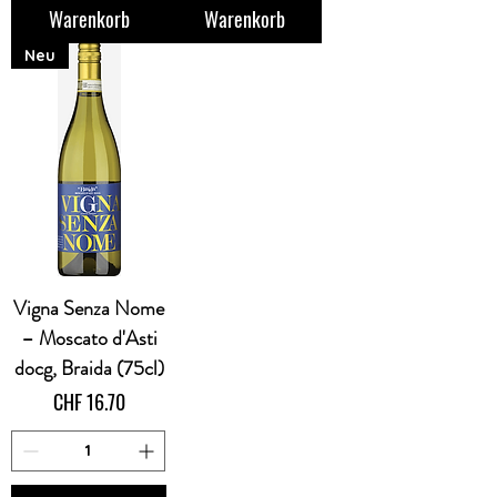
Warenkorb
Warenkorb
Neu
Vigna Senza Nome
– Moscato d'Asti
docg, Braida (75cl)
Preis
CHF 16.70