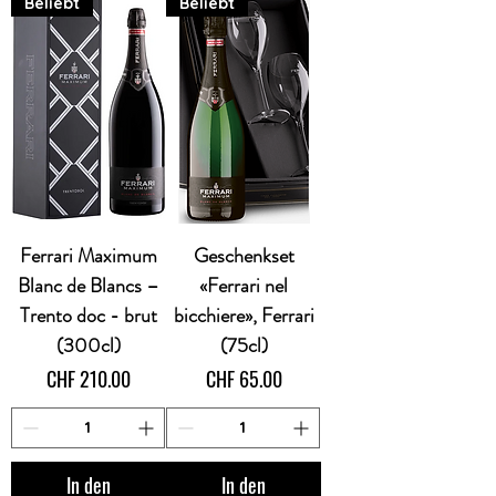
Beliebt
Beliebt
Ferrari Maximum
Geschenkset
Blanc de Blancs –
«Ferrari nel
Trento doc - brut
bicchiere», Ferrari
(300cl)
(75cl)
Preis
Preis
CHF 210.00
CHF 65.00
In den
In den