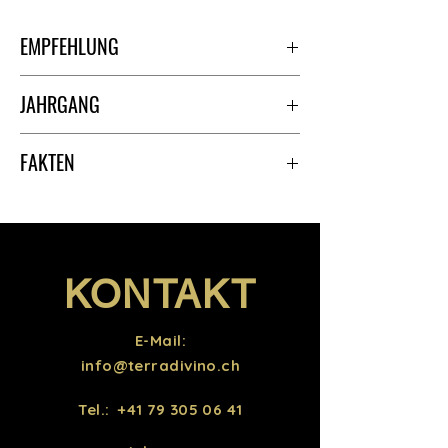
EMPFEHLUNG
Sehr gut als Aperitif und zu Fisch.
JAHRGANG
2023
FAKTEN
Trauben: Riesling, Pinot bianco,
Trebbiano, Pinot grigio, Malvasia
Alkoholgehalt: 12%
Allergene: Enthält Sulfite
KONTAKT
E-Mail:
info@terradivino.ch
Tel.:
+41 79 305 06 41