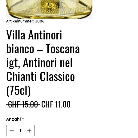
Artikelnummer: 3006
Villa Antinori
bianco – Toscana
igt, Antinori nel
Chianti Classico
(75cl)
Standardpreis
Sale-
 CHF 15.00 
CHF 11.00
Preis
Anzahl
*