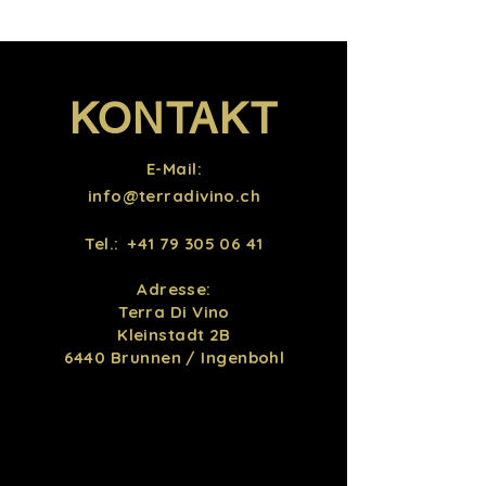
Bauschimmelkäse wie Gorgonzola.
Trauben: Corvina, Rondinella,
Molinara
Alkoholgehalt: 14%
Allergene: Enthält Sulfite
KONTAKT
E-Mail:
info@terradivino.ch
Tel.:
+41 79 305 06 41
Adresse:
Terra Di Vino
Kleinstadt 2B
6440 Brunnen / Ingenbohl