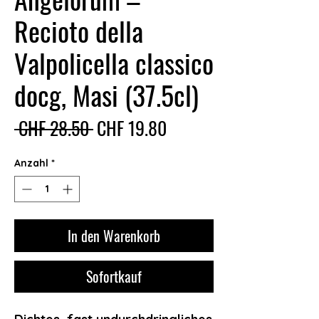
Recioto della
Valpolicella classico
docg, Masi (37.5cl)
Standardpreis
Sale-
 CHF 28.50 
CHF 19.80
Preis
Anzahl
*
In den Warenkorb
Sofortkauf