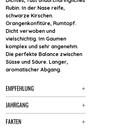
Dichtes, fast undurchdringliches
Rubin. In der Nase reife,
schwarze Kirschen.
Orangenkonfitüre, Rumtopf.
Dicht verwoben und
vielschichtig. Im Gaumen
komplex und sehr angenehm.
Die perfekte Balance zwischen
Süsse und Säure. Langer,
aromatischer Abgang.
EMPFEHLUNG
Sehr schön zur Konversation nach den
JAHRGANG
Essen. Passt gut zu rustikalen
Süssspeisen mit Früchten, Mürbeteig-
2018 ***Nur noch einzelene Flaschen
oder anderem trockenen Gebäck sowie
FAKTEN
verfügbar, solange Vorrat!***
Pandoro. Eignet sich auch zu